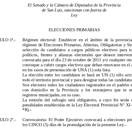
El Senado y la Cámara de Diputados de la Provincia
de San Luis, sancionan con fuerza de
Ley
ELECCIONES PRIMARIAS
ULO 1º.
-
Régimen electoral: Establecer en el ámbito de la p
rovi
ncia
régimen de Elecciones Primarias, Abiertas, Obligatorias y Sim
selección de candidatos a cargos públicos electivos para todos lo
políticos
, frentes y alianzas electorales que deseen intervenir e
convocada para el día 23 de octubre de 2011 y/o cualquier otra
convoque a cubrir cargos electivos que deban renovarse en el a
en los casos de presentación de
UNA
(1)
sola lista.
La elección entre los candidatos se hará en
UN
(1)
sólo acto
todo el territorio pr
ovincial y para designar todas las candidatu
Son electores todos los ciudadanos registrados en el padrón ele
con
domicilio
en
la Provincia y
los extranjeros que se encu
registros municipales
, en su caso
.
La emisión del sufragio será obligatorio, a cuyo fin serán de apli
penalidades establecidas en la Ley Electoral Provincial N° XI-
*R
).
-
ULO 2°.
-
Convocatoria: El Poder Ejecutivo convocará a elecciones prima
los CINCO (5
) días de la p
romulgación de la presente Ley.
-