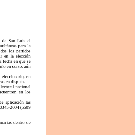
 de San Luis el
ultáneas para la
s partidos
n la elección
 fecha en que se
ño en curso, aún
 eleccionario, en
ras en disputa.
ctoral nacional
entren
en
los
cación las
0345
-
2004 (5509
rias dentro de