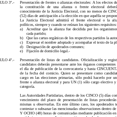
ULO 3°.
-
Presentación de frentes o alianzas electorales: A
los efectos de
la
constitución
de
una
alianza
o
frente
electoral deberá
conocimiento de la Justicia Electoral, con no menos de CI
(52) días de anticipación a la elección en que aquélla se propon
La
Justicia
Electoral admitirá
el frente
electoral o
la
ali
políticos, siempre y cuando se reúnan los siguientes requisitos:
a)
Acr
editar que la alianza fue decidida por los organismos
cada partido;
b)
Que las cartas orgánicas de los respectivos partidos la auto
c)
Expresar el nombre adoptado y acompañar el texto de la 
d)
Designación de apoderado
s comunes;
e)
Fijación de domicilio legal.
-
ULO 4°.
-
Presentación de listas de candidatos. Oficialización y registro: L
candidatos deberán presentarse ante los órganos competentes p
el día de publicación de la convocatoria y hasta
CINCUENTA
de la fecha del comicio. Quien se presentare como candidato p
cargo en las elecciones primarias, sólo podrá hacerlo por un part
frente o alianza electoral y para
UN
(1)
sólo cargo electivo y
categoría.
Las Autoridades Partidarias, dentro de los
CINCO
(5) días con
vencimiento del plazo de presentación de listas procederán a ofi
mismas u observarlas. En este último caso, los apoderados tend
contestar o subsanar las mencionadas observaciones dentro de l
Y
OCHO
(48) horas de comunicadas mediante publicación en 
partidarias
correspondientes
o
sitio
web
de
la
agrupaci