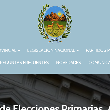
OVINCIAL
LEGISLACIÓN NACIONAL
PARTIDOS P
REGUNTAS FRECUENTES
NOVEDADES
COMUNIC
e Elecciones Primarias, 