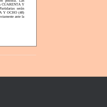
s
CUARENTA Y
rtidarias serán
Y
OCHO
(48)
ectamente ante la
2
CO
(5) días
las CUARENTA
Y
ntrol y
registro
los requisitos
 la Constitución