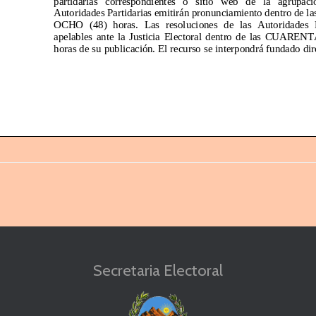
Autoridades P
artidarias emitirán p
ronunciamiento dentro de la
OCHO
(48)
horas. Las resoluciones de
las Autoridades Pa
apelables ante la J
usticia
Electoral dentro de las CUARENTA
horas de su publicación. El recurso se interpondrá fundado dir
Justicia Electoral, quien resolverá en un plazo no mayor a
CIN
corridos.
Oficializadas las listas deberán ser comunicadas dentro de 
OCHO
(48) horas siguientes a la Justicia Electoral, para su co
quien se exp
edirá en un plazo no mayor a
DIEZ
(10) días.
-
Secretaria Electoral
ULO 5
°.-
Requisitos de las listas: Las listas de candidatos deberán reunir 
que establezcan las respectivas Cartas Orgánicas partidarias y
Provincial
.