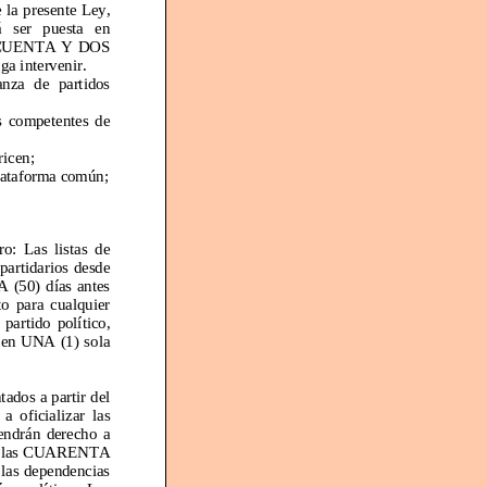
 la presente Ley,
ser
puesta
en
NCUENTA
Y
DOS
ga intervenir.
anza
de
partidos
 competentes de
ricen;
plataforma común;
as listas de
artidarios desde
(50) días antes
ara cualquier
ido político,
 en U
NA
(1)
sola
tados a partir del
cializar las
rán derecho
a
as
CUARENTA
las dependencias
ón
política. Las