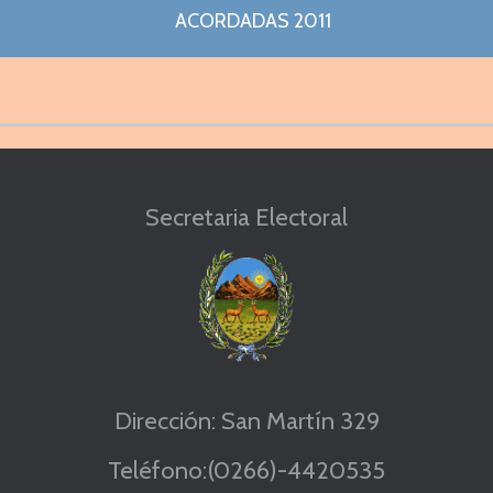
ACORDADAS 2011
Secretaria Electoral
Dirección: San Martín 329
Teléfono:(0266)-4420535