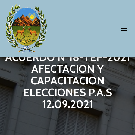
T
O
G
ACUERDO N°18-TEP-2021
G
AFECTACION Y
L
CAPACITACION
E
N
ELECCIONES P.A.S
A
12.09.2021
V
I
G
A