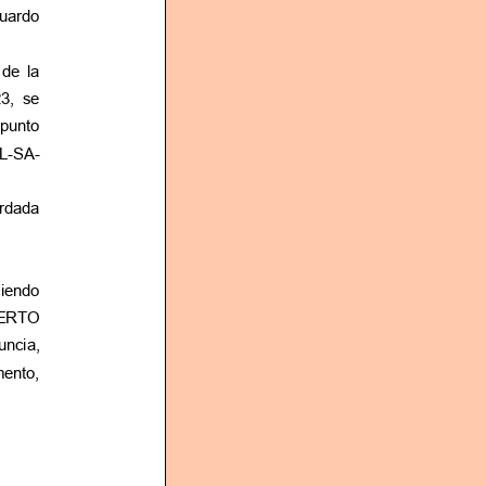
o
 de la
3, se
 punto
SL-SA-
ordada
iendo
BERTO
mento,