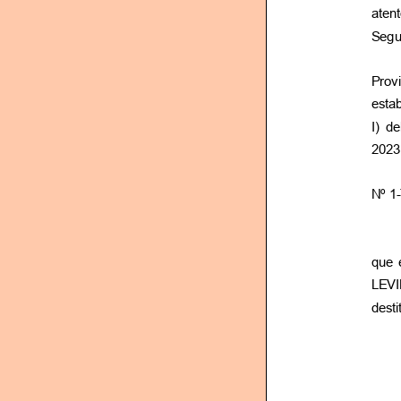
atent
Segu
Prov
esta
I) d
2023
Nº 1
que 
LEVI
dest