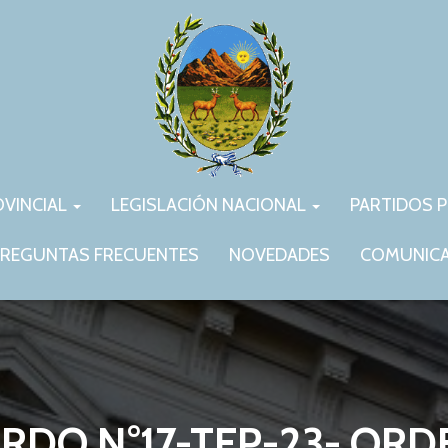
OVINCIAL
LEGISLACIÓN NACIONAL
PARTIDOS P
REGUNTAS FRECUENTES
NOVEDADES
COMUNIC
RDO N°17-TEP-23- ORD