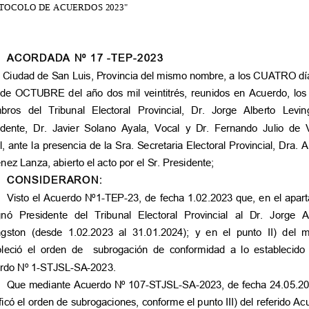
TOCOLO DE ACUERDOS 2023"
ACORDADA Nº 17 -TEP-2023
a Ciudad de San Luis, Provincia del mismo nombre, a los CUATRO dí
de OCTUBRE del año dos mil veintitrés, reunidos en Acuerdo, los 
ros del Tribunal Electoral Provincial, Dr. Jorge Alberto Levingston,
idente, Dr. Javier Solano Ayala, Vocal y Dr. Fernando Julio de V
, ante la presencia de la Sra. Secretaria Electoral Provincial, Dra. 
ez Lanza, abierto el acto por el Sr. Presidente;
CONSIDERARON:
Visto el Acuerdo Nº1-TEP-23, de fecha 1.02.2023 que, en el apart
nó Presidente del Tribunal Electoral Provincial al Dr. Jorge Alberto
gston (desde 1.02.2023 al 31.01.2024); y en el punto II) del mismo,
bleció el orden de subrogación de conformidad a lo establecido e
rdo Nº 1-STJSL-SA-2023.
Que mediante Acuerdo Nº 107-STJSL-SA-2023, de fecha 24.05.20
icó el orden de subrogaciones, conforme el punto III) del referido Ac