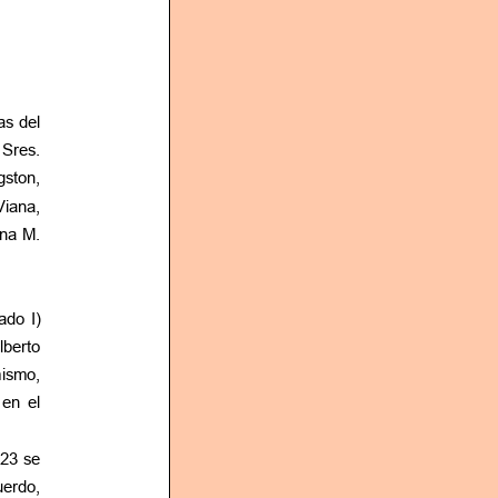
as del
Sres.
iana,
Ana M.
ado I)
n el
23 se
uerdo,