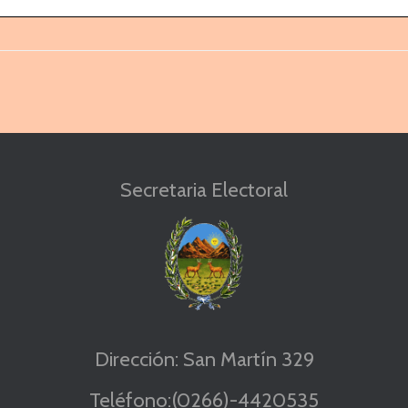
Poder Judicial San Luis
 reemplazado por las Sras. Ministras, Dras. ANDREA CAROLINA 
 y CECILIA CHADA, y por los Sres. Ministros, Dres. EDUARDO
Secretaria Electoral
NDO ALLENDE y JOSÉ GUILLERMO L’HUILLIER, en tal orden.
III) DISPONER
que por Secretaría Electoral Provincial se publiq
nte Acuerdo en el sitio web de la misma y en el Boletín Oficial y Ju
 Provincia por un (1) día.
Con lo que se dio por finalizado el presente acto, disponiendo los
res Miembros se notifique a quienes corresponda.
sente actuación se encuentra firmada digitalmente, en sistema de gestión informát
 Jorge Alberto Levingston –Presidente, Dr. Javier Solano Ayala Vocal y Dr. Fernand
na vocal Tribunal Electoral Provincial.
Dirección: San Martín 329
Teléfono:(0266)-4420535