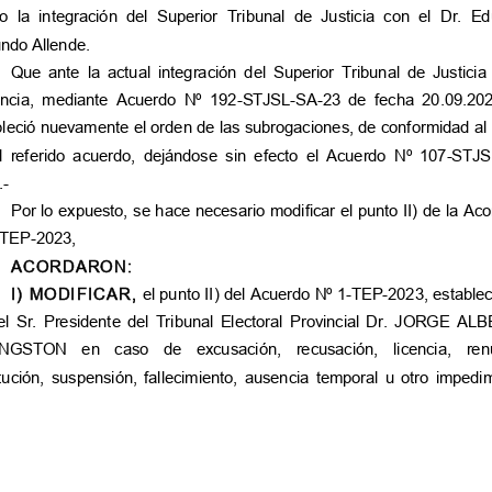
o la integración del Superior Tribunal de Justicia con el Dr. Eduard
ndo Allende.
Que ante la actual integración del Superior Tribunal de Justicia
incia, mediante Acuerdo Nº 192-STJSL-SA-23 de fecha 20.09.202
bleció nuevamente el orden de las subrogaciones, de conformidad al
el referido acuerdo, dejándose sin efecto el Acuerdo Nº 107-STJ
.-
Por lo expuesto, se hace necesario modificar el punto II) de la Ac
-TEP-2023,
ACORDARON:
I) MODIFICAR,
el punto II) del Acuerdo Nº 1-TEP-2023, establec
el Sr. Presidente del Tribunal Electoral Provincial Dr. JORGE AL
NGSTON en caso de excusación, recusación, licencia, renuncia,
itución, suspensión, fallecimiento, ausencia temporal u otro impedi