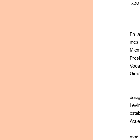
"PRO
En l
mes 
Miemb
Pres
Vocal
Gimén
desig
Levin
esta
Acue
modif