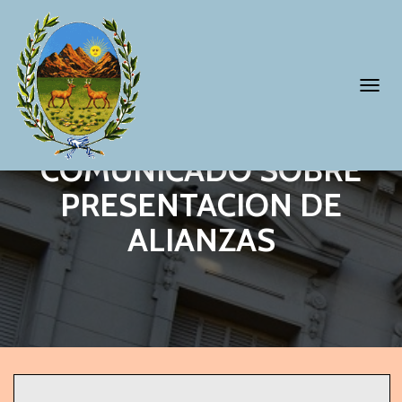
T
O
G
COMUNICADO SOBRE
G
PRESENTACION DE
L
ALIANZAS
E
N
A
V
I
G
A