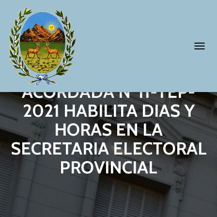
T
O
G
ACORDADA Nº11-TEP-
G
2021 HABILITA DIAS Y
L
HORAS EN LA
E
N
SECRETARIA ELECTORAL
A
PROVINCIAL
V
I
G
A