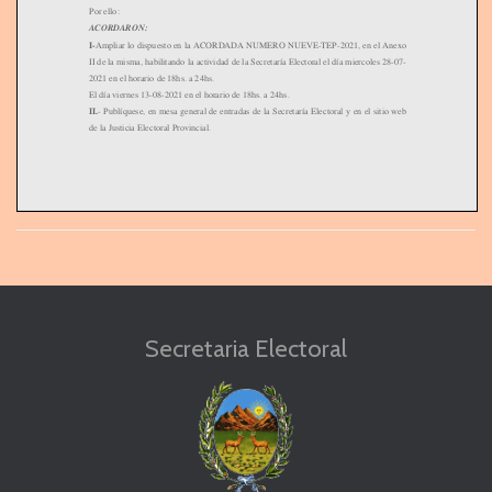
Por ello:
ACORDARON:
I­
Ampliar lo dispuesto en la ACORDADA NUMERO NUEVE­TEP­2021, en el Anexo
II de la misma, habilitando la actividad de la Secretar
í
a Electoral el d
í
a miercoles 28­07­
2021 en el horario de 18hs. a 24hs.
El d
í
a viernes 13­08­2021 en el horario de 18hs. a 24hs.
II.
­ Publ
í
quese, en mesa general de entradas de la Secretar
í
a Electoral y en el sitio web
de la Justicia Electoral Provincial.
Poder Judicial San Luis
La presente actuaci
ó
n se encuentra firmada digitalmente, en sistema de gesti
ó
n inform
á
tico por el Dr.
Jorge Alberto Levingston –Presidente, dra. Estela In
é
s bustos­vocal, y dr. Jorge Eduardo Sabaini­vocal,
Tribunal Electoral Provincial no siendo necesaria la firma manuscrita. ­Art. 9 Acuerdo Nº 61/2017.­
Secretaria Electoral