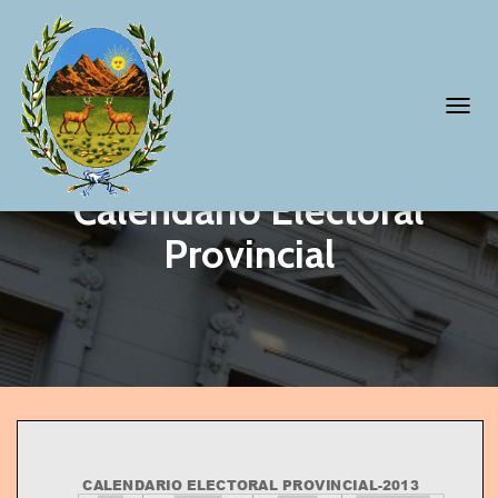
T
O
G
Calendario Electoral
G
Provincial
L
E
N
A
V
I
G
A
CALENDARIO ELECTORAL PROVINCIAL
-
2013