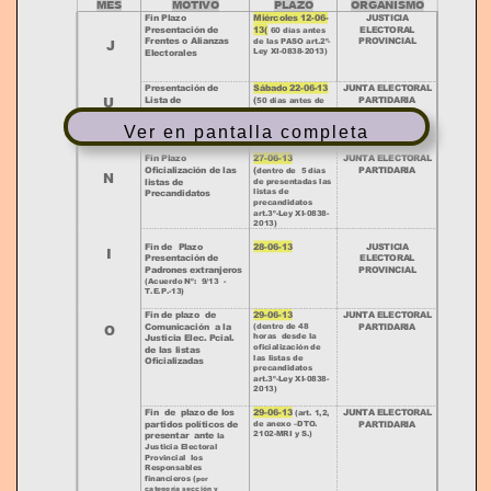
MES
MOTIVO
PLAZO
ORGANISMO
T
Fin Plazo
Miércoles 12
-
06
-
JUSTICIA
Presentación de
13(
ELECTORAL
60 días antes
de las PASO art.2º
-
Frentes o Alianzas
PR
OVINCIAL
J
I
Ley XI
-
0838
-
2013)
Electorales
O
Presentación de
Sábado 22
-
06
-
13
JUNTA ELECTORAL
U
Lista de
(
PARTIDARIA
50 días antes de
N
las PASO art.3º
-
Prec
andidatos
Ley XI
-
0838
-
2013)
Ver en pantalla completa
Fin Plazo
27
-
06
-
13
JUNTA ELECTORAL
O
ficialización de las
(
PARTIDARIA
dentro de 5 días
N
listas de
de presentad
as las
listas de
Prec
andidatos
precandidatos
art.3º
-
Ley XI
-
0838
-
2013)
Fin de Plazo
28
-
06
-
13
JUSTICIA
I
Presentación de
ELECTORAL
Padrones extranjeros
PROVINCIAL
(Acuerdo Nº:
9/13
-
T.E.P.
-
13)
Fin de plazo de
29
-
06
-
13
JUNTA ELECTORAL
O
(dentro de 48
Comunicación
a la
PARTIDARIA
horas de
sde la
Justicia Elec. Pcial.
oficializa
ción de
de las l
istas
las listas de
Oficializadas
precandidatos
art.3º
-
Ley XI
-
0838
-
2013)
Fin de plazo de los
29
-
06
-
13
JUNTA ELECTORAL
(art. 1,2,
de anexo
–
DT
O
.
partidos políticos de
PARTIDARIA
2102
-
MRI
y S.)
presentar ante
la
Justicia Electoral
Provincia
l
los
Responsables
financieros
(
por
categoría sección y