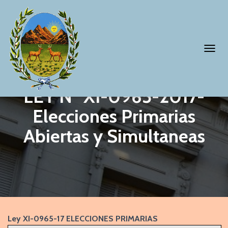
T
O
G
LEY Nº XI-0965-2017-
G
Elecciones Primarias
L
Abiertas y Simultaneas
E
N
A
V
I
G
Ley XI-0965-17 ELECCIONES PRIMARIAS
A