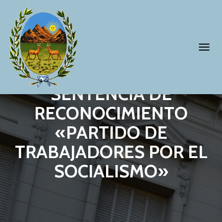
T
O
G
SENTENCIA DE
G
RECONOCIMIENTO
L
«PARTIDO DE
E
N
TRABAJADORES POR EL
A
SOCIALISMO»
V
I
G
A