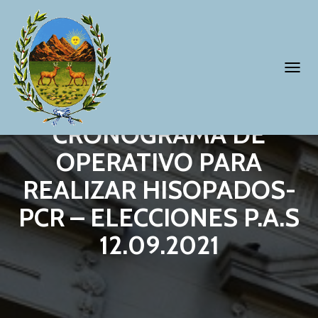
T
O
G
CRONOGRAMA DE
G
OPERATIVO PARA
L
REALIZAR HISOPADOS-
E
N
PCR – ELECCIONES P.A.S
A
12.09.2021
V
I
G
A