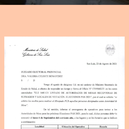
T
I
O
N