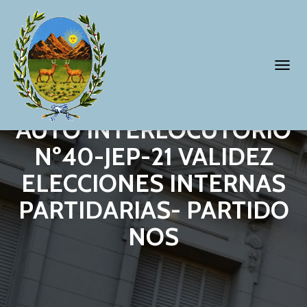
T
O
G
AUTO INTERLOCUTORIO
G
Nº40-JEP-21 VALIDEZ
L
ELECCIONES INTERNAS
E
N
PARTIDARIAS- PARTIDO
A
NOS
V
I
G
A