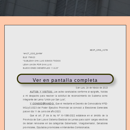
T
I
O
N
#EXP_ORG_ACT#
*#ACT_COD_BAR#*
ELE 1769/23
"SUBLEMA SAN LUIS SOMOS TODOS
LEMA UNION POR SAN LUIS
ELECCIONES GENERALES 11.6.23"
Ver en pantalla completa
AUTO INTERLOCUTORIO
San Luis, 24 de Marzo de 2023
AUTOS Y VISTOS:
Los autos caratulados conforme al epígrafe
,
traídos
a mi despacho para resolver la solicitud de reconocimiento de Sublema como
integrante del Lema “Unión por San Luis”,
Y CONSIDERANDO:
Que el mediante el Decreto de Convocatoria Nº52-
MGJyC-2023 del Poder Ejecutivo Provincial se convocó a Elecciones Generales
para el día 11 de Junio del año 2023.
Que el art. 2º de la ley Nº XI-1086-2022 establece en el ámbito de la
Provincia de San Luis el Sistema Electoral de Lemas para cubrir cargos electivos
de deban renovarse en las categorías Gobernador, Vicegobernador, Senadores
provinciales, Diputados provinciales e Intendentes Comisionados.