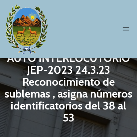
T
O
G
AUTO INTERLOCUTORIO
G
JEP-2023 24.3.23
L
Reconocimiento de
E
N
sublemas , asigna números
A
identificatorios del 38 al
V
53
I
G
A