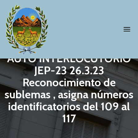
T
O
G
AUTO INTERLOCUTORIO
G
JEP-23 26.3.23
L
Reconocimiento de
E
N
sublemas , asigna números
A
identificatorios del 109 al
V
117
I
G
A