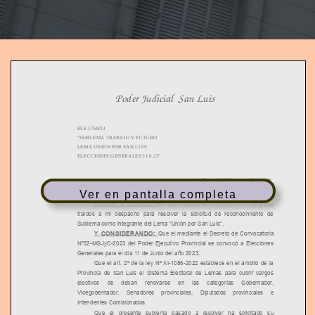
T
I
O
N
Poder Judicial
San Luis
ELE 1768/23
"SUBLEMA TRABAJO Y FUTURO
LEMA UNION POR SAN LUIS
ELECCIONES GENERALES 11.6.23"
AUTO IN TER L OC U TOR I O
Ver en pantalla completa
San Luis, 26 de Marzo de 2023
AUTOS Y VISTOS:
Los autos caratulados conforme al epígrafe
,
traídos a mi despacho para resolver la solicitud de reconocimiento de
Sublema como integrante del Lema “Unión por San Luis”,
Y C ON SIDER AN D O:
Que el mediante el Decreto de Convocatoria
Nº52-MGJyC-2023 del Poder Ejecutivo Provincial se convocó a Elecciones
Generales para el día 11 de Junio del año 2023.
Que el art. 2º de la ley Nº XI-1086-2022 establece en el ámbito de la
Provincia de San Luis el Sistema Electoral de Lemas para cubrir cargos
electivos de deban renovarse en las categorías Gobernador,
Vicegobernador, Senadores provinciales, Diputados provinciales e
Intendentes Comisionados.
Que el presente sublema pasado a resolver ha solicitado su