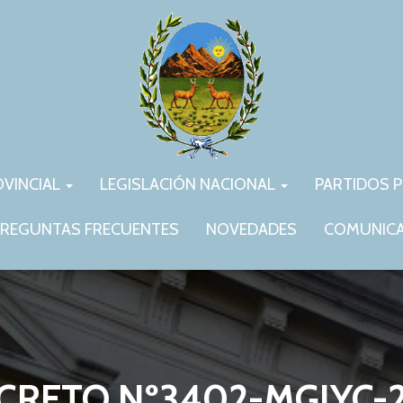
OVINCIAL
LEGISLACIÓN NACIONAL
PARTIDOS P
REGUNTAS FRECUENTES
NOVEDADES
COMUNIC
CRETO Nº3402-MGJYC-2