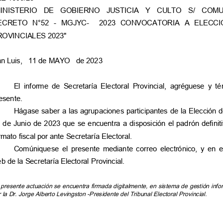
MINISTERIO DE GOBIERNO JUSTICIA Y CULTO S/ COMUNICA
ECRETO N°52 - MGJYC- 2023 CONVOCATORIA A ELECCIONES
ROVINCIALES 2023"
n Luis, 11 de MAYO de 2023
El informe de Secretaría Electoral Provincial, agréguese y t
esente.
Hágase saber a las agrupaciones participantes de la Elección d
 de Junio de 2023 que se encuentra a disposición el padrón definit
rmato fiscal por ante Secretaría Electoral.
Comúniquese el presente mediante correo electrónico, y en el
b de la Secretaría Electoral Provincial.
 presente actuación se encuentra firmada digitalmente, en sistema de gestión info
 la Dr. Jorge Alberto Levingston -Presidente del Tribunal Electoral Provincial.