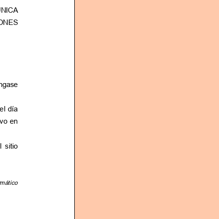
éngase
el día
ivo en
 sitio
rmático