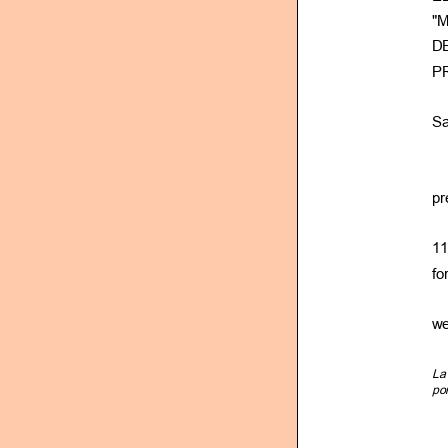
"
D
P
Sa
pr
11
fo
we
La
por