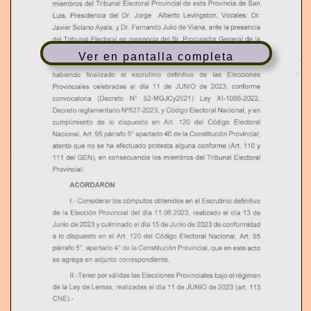
esta
Tribunal
Provincial
de
Provincia
de
San
del
Electoral
miembros
T
Jorge
del
Dr.
Alberto
Vocales:
Luis,
Levingston,
Presidencia
Dr.
y
presencia
Julio
Viana,
ante
Ayala,
Fernando
de
Javier
Dr.
la
I
Solano
presencia
en
del
Sr.
de
Procurador
Tribunal
Electoral
General
del
la
O
por
Marcos
MartÍnez,
ante
Secretaria
Provincia
Dr.
Luis
la
Electoral
Ver en pantalla completa
que
y
Lanza,
abierto
acto,
DIJERON:
Provincial
Ana
Giménez
el
Dra.
N
el
de
las
finalizado
escrutinio
definitivo
habiendo
Elecciones
el
día
de
de
11
2023,
JUNIO
celebradas
Provinciales
conforme
N'
Ley
(Decreto
52-MGJCy2021)
convocatoria
Xl-1086-2022,
Electoral
Nacional,
reglamentario
Código
Decreto
y
No827-2023,
en
y
Art.
de
lo
'120
en
del
dispuesto
Código
cumplimiento
Electoral
5'
párrafo
de
Constitución
Nacional,
Art.
apartado
40
Provincial,
95
la
que
(Art.
protesta
se
efectuado
conforme
atento
no
alguna
110
ha
y
los
del
GEN),
en
consecuencia
del
Tribunal
miembros
111
Electoral
Provincial,
ACORDARON
cómputos
obtenidos
Escrutinio
Considerar
el
definitivo
l.-
los
en
la
día
día
del
de
el
Elección
Provincial
realizado
11.06.2023,
13
de
día
culminado
Junio
conformidad
Junio
de
2023
de
2023
y
de
el
5 de
1
el
a
en
del
Art.
lo dispuesto
Código
Electoral
Nacional,
120
95
Ar1.
párrafo
que
apartado
4"
Provincial,
5",
Constitución
de
acto
en
este
la
se
agrega
en
adjunto
correspondiente.
ll.-Tener
por
válidas
Elecciones
Provinciales
las
régimen
bajo
el
(art.
de
día
de
la
Lemas,
realizadas
el
de
JUNIO
2023
Ley
de
1
13
1
1
cNE).-