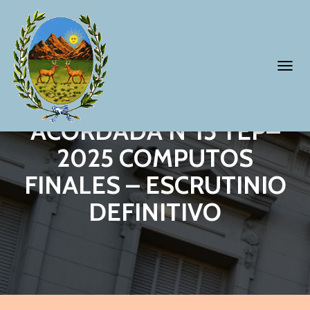
T
O
G
ACORDADA N°15 TEP–
G
2025 COMPUTOS
L
FINALES – ESCRUTINIO
E
N
DEFINITIVO
A
V
I
G
A