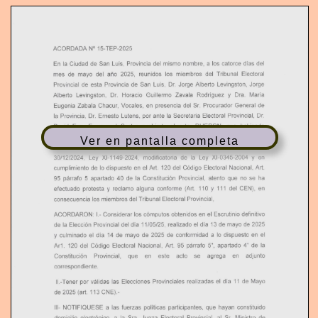
T
I
O
N
Ver en pantalla completa