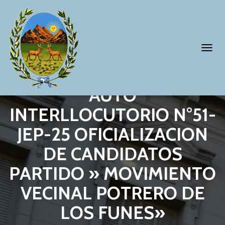
T
O
G
AUTO
G
INTERLLOCUTORIO N°51-
L
JEP-25 OFICIALIZACION
E
N
DE CANDIDATOS
A
PARTIDO » MOVIMIENTO
V
VECINAL POTRERO DE
I
G
LOS FUNES»
A