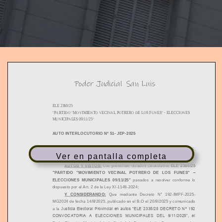
T
I
O
N
Poder Ju
dicial
San Luis
ELE 2360/25
"PARTIDO "MOVIMIENTO VECINAL POTRERO DE LOS FUNES"
-
ELECCIONES
MUNICIPALES 09/11/25"
AUTO INTERLOCUTORIO Nº 51
-
JEP
-
2025
San Luis, 24 de Septiembre de 2025.
Ver en pantalla completa
AUTOS Y VISTOS:
Los presentes obrados caratulados
ELE 2360/25
"PARTIDO "MOVIMIENTO VECINAL POTRERO DE LOS
FUNES"
–
ELECCIONES MUNICIPALES 09/11/25"
pasados a resolver conforme lo
dispuesto por el Art. 2 de la Ley XI
-
1149
-
2024;
Y CONSIDERANDO:
Que mediante Decreto N° 192
-
IMPF
-
2025
-
MG2024 de fecha 14/8/2025, publicado en el B.O el 20/8/2025 y comunicado
a la Ju
sticia Electoral Provincial en autos “ELE 2335/25 DECRETO Nº 192
CONVOCATORIA A ELECCIONES MUNICIPALES DEL 9/11/2025”, el