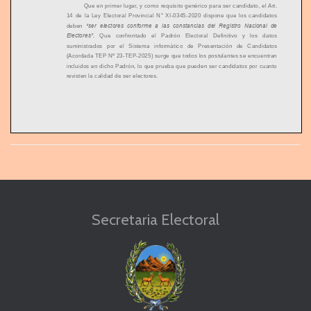
Que en primer lugar, y como requisito genérico para ser candidato, el Art.
14 de la Ley Electoral Provincial N° XI
-
0345
-
2020 dispone que los candidatos
deben
“ser electores conforme a las constancias del Registro Nacional de
Electores”.
Que confrontado el Padrón Electoral Definitivo y los datos
suministrados por el Sistema informático de Presentación de Candidatos
(Ac
ordada TEP Nº 23
-
TEP
-
2025) surge que todos los postulantes se encuentran
incluidos en dicho Padrón, lo que prueba que pueden ser candidatos por cuanto
revisten la calidad de ser electores.
Que en segundo lugar, corresponde analizar si los Candidatos de la
Lista
reúnen los requisitos que para cada cargo fijan los Arts. 267, de la Constitución
Provincial. Que en tal sentido, todos los candidatos de la lista cumplimentan los
requisitos de edad mínima, la condición de ser ciudadanos argentinos y la
aceptación d
el cargo que les fue propuesto, atento constancias obrantes en las
Secretaria Electoral
declaraciones juradas, DNI, Padrón Electoral y documentación presentada a
través del Sistema informático de Presentación de Candidatos (Acordada TEP
Nº 23
-
TEP
-
2025)
Que mediante presentació
n de fecha 20/9/2025 en el sistema de
presentación de candidatos, el apoderado de autos efectuó reserva de los
colores de logotipo, escudo, emblema, distintivo, el que se anexa al presente, los
que reúnen los requisitos establecidos en la normativa elector
al vigente.