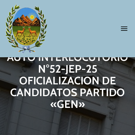
T
O
G
AUTO INTERLOCUTORIO
G
N°52-JEP-25
L
OFICIALIZACION DE
E
N
CANDIDATOS PARTIDO
A
«GEN»
V
I
G
A