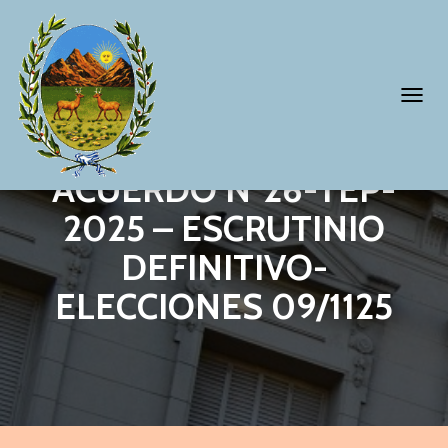
T
O
G
ACUERDO N°26-TEP-
G
2025 – ESCRUTINIO
L
DEFINITIVO-
E
N
ELECCIONES 09/1125
A
V
I
G
A