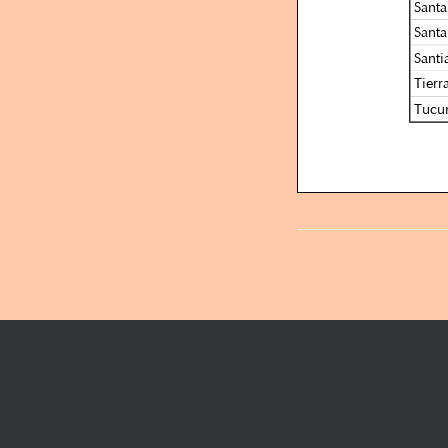
Santa
Santa
Santi
Tierr
Tucu