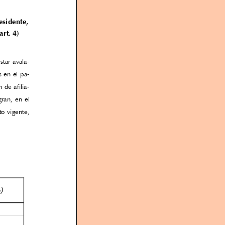
esidente,
rt. 4)
tar avala-
s en el pa-
 de afilia-
gran, en el
o vigente,
)