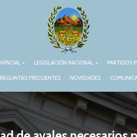
OVINCIAL
LEGISLACIÓN NACIONAL
PARTIDOS P
REGUNTAS FRECUENTES
NOVEDADES
COMUNIC
ad de avales necesarios p