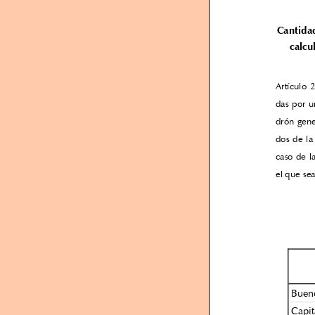
Cantidad
calcu
Artículo 
das por u
drón gene
dos de la
caso de la
el que se
Bueno
Capit