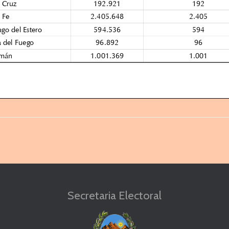
 Cruz
192.921
192
 Fe
2.405.648
2.405
ago del Estero
594.536
594
a del Fuego
96.892
96
mán 1.001.369 1.001
Secretaria Electoral