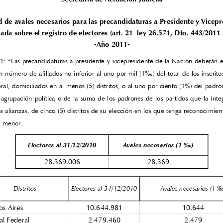
 de avales necesarios para las prec
andidaturas a Presidente y Vicepr
lada sobre el registro de electores (art
. 21 ley 26.571, Dto. 443/2011 a
-Año 2011-
21: “Las precandidaturas a presidente y
vicepresidente de la Nación deberán es
n número de afiliados no inferior al uno por mil (1‰) del total de los inscrito
ral, domiciliados en al menos (5) distritos
, o al uno por ciento (1%) del padrón
 agrupación política o de la suma de los padrones de los partidos que la inte
s alianzas, de cinco (5) distritos de su
elección en los que tenga
reconocimient
a menor.
Electores al 31/12/2010
Avales necesarios (1 ‰)
28.369.006 28.369
Distritos
Electores al 31/12/2010
Avales necesarios (1
‰
s Aires
10.644.981
10.644
al Federal
2.479.460
2.479