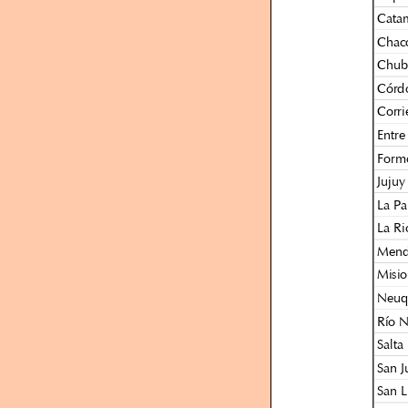
Cata
Chac
Chub
Córd
Corri
Entre
Form
Jujuy
La P
La Ri
Mend
Misio
Neuq
Río 
Salta
San J
San L