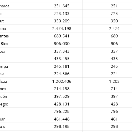
marca 251.645 251
o 723.133 723
ut 350.209 350
oba 2.474.198 2.474
entes 689.541 689
 Ríos
906.030
906
osa 357.343 357
 433.455 433
ampa
245.181
245
oja
224.366
224
oza 1.202.406 1.202
nes 714.158 714
uén 397.529 397
Negro
428.131
428
 796.228 796
uan
461.448
461
uis
298.198
298