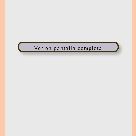
T
I
O
N
Ver en pantalla completa