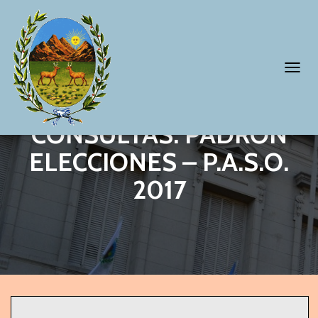
T
O
G
CONSULTAS: PADRÓN
G
ELECCIONES – P.A.S.O.
L
2017
E
N
A
V
I
G
A