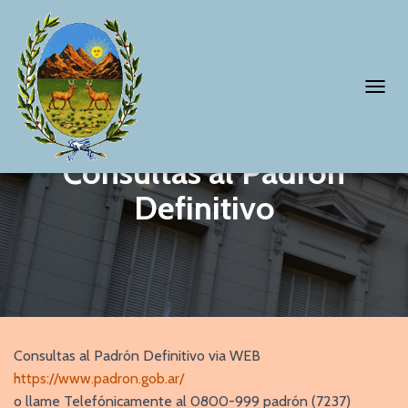
T
O
G
Consultas al Padrón
G
Definitivo
L
E
N
A
V
I
Consultas al Padrón Definitivo via WEB
G
https://www.padron.gob.ar/
A
o llame Telefónicamente al 0800-999 padrón (7237)