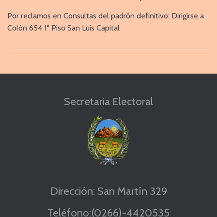
T
Por reclamos en Consultas del padrón definitivo: Dirigirse a
I
Colón 654 1° Piso San Luis Capital
O
N
Secretaria Electoral
Dirección: San Martín 329
Teléfono:(0266)-4420535