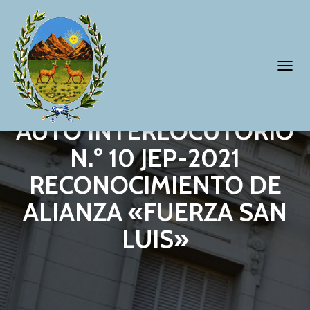
T
O
G
AUTO INTERLOCUTORIO
G
N.º 10 JEP-2021
L
RECONOCIMIENTO DE
E
N
ALIANZA «FUERZA SAN
A
LUIS»
V
I
G
A